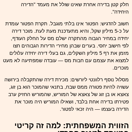
חלק קטן בדירה אחרת שאינו שולל את מעמד "הדירה
היחידה".
חשוב להדגיש: הפטור אינו בלתי מוגבל. תקרת הפטור עומדת
על כ-5 מיליון שקל, והיא מתעדכנת מעת לעת. מוכר דירה
יחידה במחיר הגבוה מהתקרה ישלם מס על החלק העודף,
לפי חישוב יחסי. בערים שבהן מחירי הדירות הגבוהים חצו
מזמן את רף 5 מיליון השקלים, גם בעלי דירה יחידה עלולים
למצוא את עצמם עם חבות מס — עובדה שמפתיעה לא מעט
מוכרים.
מסלול נוסף רלוונטי ליורשים: מכירת דירה שהתקבלה בירושה
עשויה להיות פטורה ממס שבח, בתנאי שהמוכר הוא בן זוג,
צאצא או בן זוג של צאצא של המוריש, שהמוריש החזיק ערב
פטירתו בדירה אחת בלבד, ושאילו המוריש היה מוכר את
הדירה בעצמו — היה זכאי לפטור.
הזווית המשפחתית: למה זה קריטי