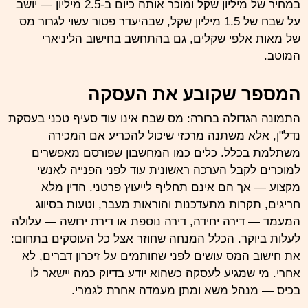
במחיר של מיליון שקל ומוכר אותה כיום ב-2.5 מיליון — יושב
על שבח של 1.5 מיליון שקל, שבהיעדר פטור עשוי לגרור מס
של מאות אלפי שקלים, גם בהתחשב בחישוב הליניארי
המוטב.
המספר שקובע את העסקה
התמונה הגדולה ברורה: מס שבח אינו עוד סעיף טכני בעסקת
נדל"ן, אלא משתנה מרכזי שיכול להכריע אם המכירה
משתלמת בכלל. כלים כמו המחשבון שפורסם מאפשרים
למוכרים לקבל הערכה ראשונית עוד לפני הפנייה לאנשי
מקצוע — אך הם אינם תחליף לייעוץ פרטני. הדין מלא
חריגים, תקרות מתעדכנות והוראות מעבר, וטעות בסיווג
המעמד — דירה יחידה, דירה נוספת או דירת ירושה — עלולה
לעלות ביוקר. הכלל המנחה שחוזר אצל כל העוסקים בתחום:
את חישוב המס עושים לפני שחותמים על זיכרון דברים, לא
אחרי. מי שמגיע לעסקה כשהוא יודע בדיוק כמה יישאר לו
בכיס — מנהל משא ומתן מעמדה אחרת לגמרי.