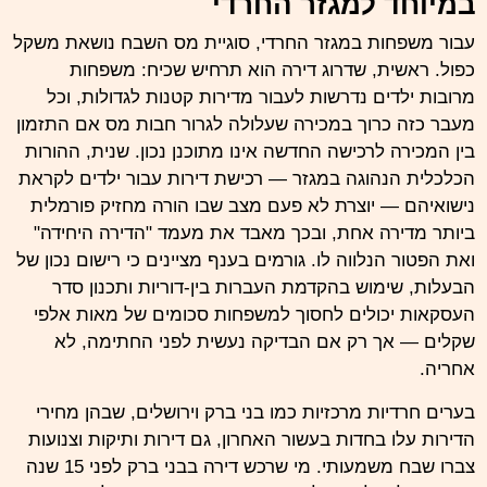
במיוחד למגזר החרדי
עבור משפחות במגזר החרדי, סוגיית מס השבח נושאת משקל
כפול. ראשית, שדרוג דירה הוא תרחיש שכיח: משפחות
מרובות ילדים נדרשות לעבור מדירות קטנות לגדולות, וכל
מעבר כזה כרוך במכירה שעלולה לגרור חבות מס אם התזמון
בין המכירה לרכישה החדשה אינו מתוכנן נכון. שנית, ההורות
הכלכלית הנהוגה במגזר — רכישת דירות עבור ילדים לקראת
נישואיהם — יוצרת לא פעם מצב שבו הורה מחזיק פורמלית
ביותר מדירה אחת, ובכך מאבד את מעמד "הדירה היחידה"
ואת הפטור הנלווה לו. גורמים בענף מציינים כי רישום נכון של
הבעלות, שימוש בהקדמת העברות בין-דוריות ותכנון סדר
העסקאות יכולים לחסוך למשפחות סכומים של מאות אלפי
שקלים — אך רק אם הבדיקה נעשית לפני החתימה, לא
אחריה.
בערים חרדיות מרכזיות כמו בני ברק וירושלים, שבהן מחירי
הדירות עלו בחדות בעשור האחרון, גם דירות ותיקות וצנועות
צברו שבח משמעותי. מי שרכש דירה בבני ברק לפני 15 שנה