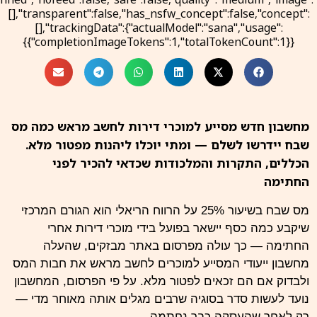
[],"transparent":false,"has_nsfw_concept":false,"concept":
[],"trackingData":{"actualModel":"sana","usage":
{"completionImageTokens":1,"totalTokenCount":1}}}
מחשבון חדש מסייע למוכרי דירות לחשב מראש כמה מס
שבח יידרשו לשלם — ומתי יוכלו ליהנות מפטור מלא.
הכללים, התקרות והמלכודות שכדאי להכיר לפני
החתימה
מס שבח בשיעור 25% על הרווח הריאלי הוא הגורם המרכזי
שיקבע כמה כסף יישאר בפועל בידי מוכרי דירות אחרי
החתימה — כך עולה מפרסום באתר
מבזקים
, שהעלה
מחשבון ייעודי המסייע למוכרים לחשב מראש את חבות המס
ולבדוק אם הם זכאים לפטור מלא. על פי הפרסום, המחשבון
נועד לעשות סדר בסוגיה שרבים מגלים אותה מאוחר מדי —
רק לאחר שהעסקה כבר נחתמה.