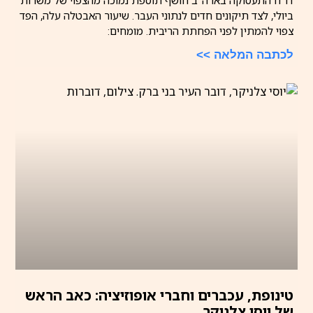
דו"ח התעסוקה בארה"ב חושף תוספת נמוכה מהצפוי של משרות
ביולי, לצד תיקונים חדים לנתוני העבר. שיעור האבטלה עלה, הפד
צפוי להמתין לפני הפחתת הריבית. מומחים:
לכתבה המלאה >>
טינופת, עכברים וחברי אופוזיציה: כאב הראש
של יוסי צלניקר